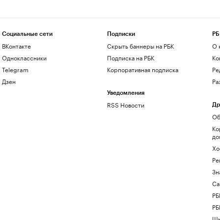
Социальные сети
Подписки
РБ
ВКонтакте
Скрыть баннеры на РБК
О 
Одноклассники
Подписка на РБК
Ко
Telegram
Корпоративная подписка
Ре
Дзен
Ра
Уведомления
RSS Новости
Др
Об
Ко
до
Хо
Ре
Зн
Са
РБ
РБ
Шк