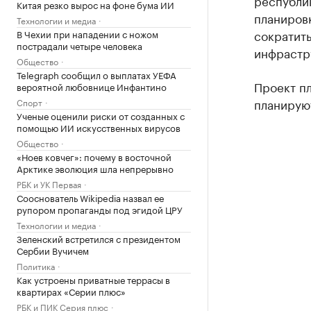
республик
Китая резко вырос на фоне бума ИИ
планиров
Технологии и медиа
сократит
В Чехии при нападении с ножом
пострадали четыре человека
инфрастр
Общество
Telegraph сообщил о выплатах УЕФА
Проект п
вероятной любовнице Инфантино
планируют
Спорт
Ученые оценили риски от созданных с
помощью ИИ искусственных вирусов
Общество
«Ноев ковчег»: почему в восточной
Арктике эволюция шла непрерывно
РБК и УК Первая
Сооснователь Wikipedia назвал ее
рупором пропаганды под эгидой ЦРУ
Технологии и медиа
Зеленский встретился с президентом
Сербии Вучичем
Политика
Как устроены приватные террасы в
квартирах «Серии плюс»
РБК и ПИК Серия плюс