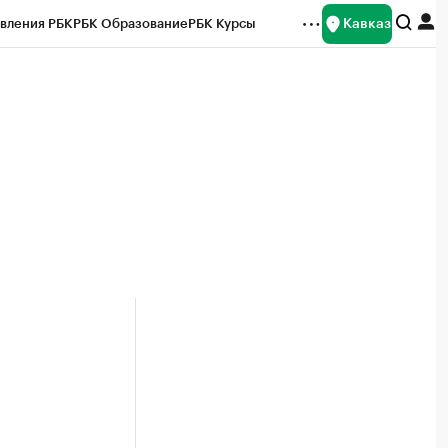
Кавказ
вления РБК
РБК Образование
РБК Курсы
рейтинги
Франшизы
Газета
Спецпроекты СПб
ты