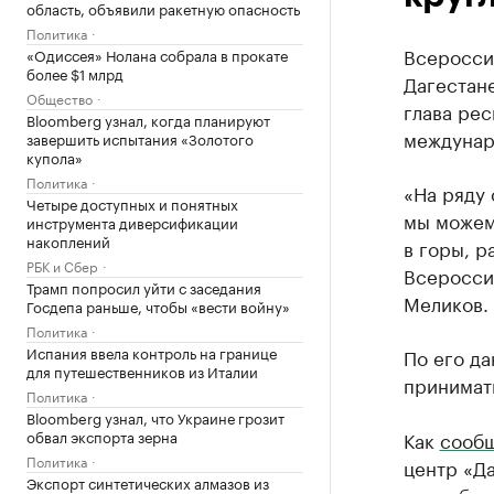
область, объявили ракетную опасность
Политика
Всеросси
«Одиссея» Нолана собрала в прокате
более $1 млрд
Дагестан
Общество
глава ре
Bloomberg узнал, когда планируют
междунар
завершить испытания «Золотого
купола»
Политика
«На ряду 
Четыре доступных и понятных
мы можем 
инструмента диверсификации
накоплений
в горы, р
РБК и Сбер
Всеросси
Трамп попросил уйти с заседания
Меликов.
Госдепа раньше, чтобы «вести войну»
Политика
Испания ввела контроль на границе
По его да
для путешественников из Италии
принимать
Политика
Bloomberg узнал, что Украине грозит
обвал экспорта зерна
Как
сооб
Политика
центр «Да
Экспорт синтетических алмазов из