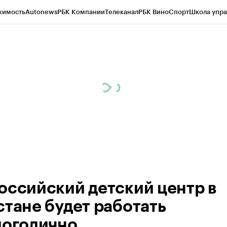
жимость
Autonews
РБК Компании
Телеканал
РБК Вино
Спорт
Школа упра
ипто
РБК Бизнес-среда
Дискуссионный клуб
Исследования
Кредитные 
Экономика
Бизнес
Технологии и медиа
Финансы
Рынок наличной валю
оссийский детский центр в
стане будет работать
логодично