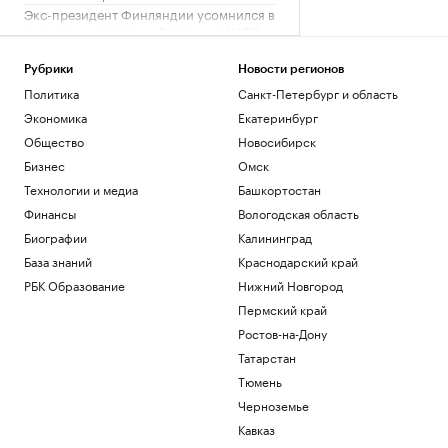
Экс-президент Финляндии усомнился в
сценарии нападения России на НАТО
Политика
Глава «Эксмо» назвал книгу, которая
Рубрики
Новости регионов
поможет стать «лучшей версией себя»
Политика
Санкт-Петербург и область
РАДИО
Экономика
Екатеринбург
Общество
Общество
Новосибирск
Мадьяр ответил на вопрос, останется
Бизнес
Омск
ли «Росатом» подрядчиком на
«Пакш-2»
Технологии и медиа
Башкортостан
Политика
Финансы
Вологодская область
Росфинмониторинг рассказал, как
Биографии
Калининград
помог выявить криптомошенников в
Москве
База знаний
Краснодарский край
Политика
РБК Образование
Нижний Новгород
Пермский край
Загрузить еще
Ростов-на-Дону
Татарстан
Тюмень
Черноземье
Кавказ