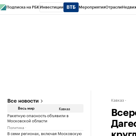
Подписка на РБК
Инвестиции
Мероприятия
Отрасли
Недви
РБК Life
Тренды
Визионеры
Национальные проекты
Город
Стиль
Кр
Конференции СПб
Спецпроекты
Проверка контрагентов
Политика
Кавказ
Все новости
Кавказ
Весь мир
Всер
Ракетную опасность объявили в
Московской области
Даге
Политика
В семи регионах, включая Московскую
круг