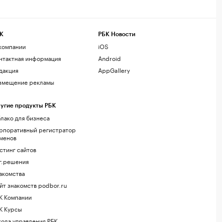
К
РБК Новости
компании
iOS
нтактная информация
Android
дакция
AppGallery
змещение рекламы
угие продукты РБК
лако для бизнеса
рпоративный регистратор
менов
стинг сайтов
г.решения
акомства
йт знакомств podbor.ru
К Компании
К Курсы
ола управления РБК