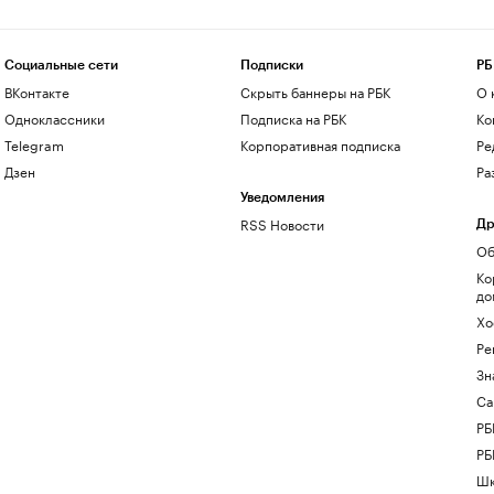
Социальные сети
Подписки
РБ
ВКонтакте
Скрыть баннеры на РБК
О 
Одноклассники
Подписка на РБК
Ко
Telegram
Корпоративная подписка
Ре
Дзен
Ра
Уведомления
RSS Новости
Др
Об
Ко
до
Хо
Ре
Зн
Са
РБ
РБ
Шк