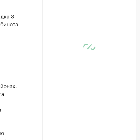
дка 3
абинета
йонах.
та
в
по