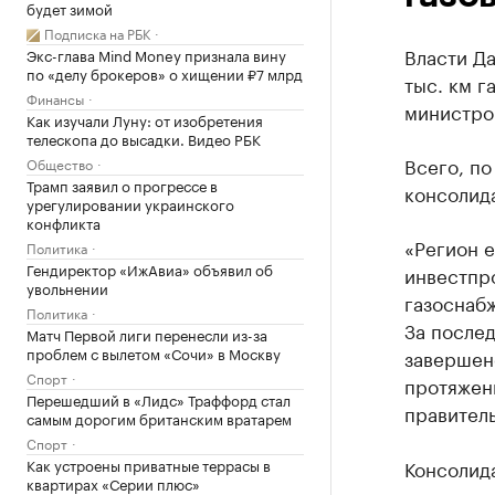
будет зимой
Подписка на РБК
Власти Да
Экс-глава Mind Money признала вину
по «делу брокеров» о хищении ₽7 млрд
тыс. км г
Финансы
министро
Как изучали Луну: от изобретения
телескопа до высадки. Видео РБК
Всего, по
Общество
Трамп заявил о прогрессе в
консолид
урегулировании украинского
конфликта
«Регион 
Политика
Гендиректор «ИжАвиа» объявил об
инвестпр
увольнении
газоснабж
Политика
За послед
Матч Первой лиги перенесли из-за
проблем с вылетом «Сочи» в Москву
завершен
Спорт
протяженн
Перешедший в «Лидс» Траффорд стал
правитель
самым дорогим британским вратарем
Спорт
Как устроены приватные террасы в
Консолида
квартирах «Серии плюс»