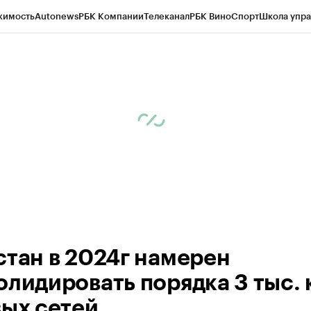
жимость
Autonews
РБК Компании
Телеканал
РБК Вино
Спорт
Школа упра
ипто
РБК Бизнес-среда
Дискуссионный клуб
Исследования
Кредитные 
Экономика
Бизнес
Технологии и медиа
Финансы
Рынок наличной валю
стан в 2024г намерен
олидировать порядка 3 тыс. 
вых сетей