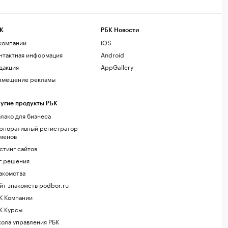
К
РБК Новости
компании
iOS
нтактная информация
Android
дакция
AppGallery
змещение рекламы
угие продукты РБК
лако для бизнеса
рпоративный регистратор
менов
стинг сайтов
г.решения
акомства
йт знакомств podbor.ru
К Компании
К Курсы
ола управления РБК