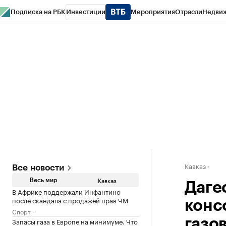
Подписка на РБК
Инвестиции
Мероприятия
Отрасли
Недви
РБК Life
Тренды
Визионеры
Национальные проекты
Город
Стиль
Кр
Конференции СПб
Спецпроекты
Проверка контрагентов
Политика
Кавказ
Все новости
Кавказ
Весь мир
Даге
В Африке поддержали Инфантино
после скандала с продажей прав ЧМ
конс
Спорт
Запасы газа в Европе на минимуме. Что
газо