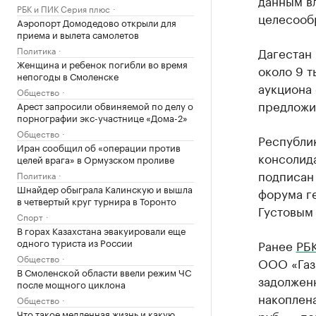
данным в
РБК и ПИК Серия плюс
целесооб
Аэропорт Домодедово открыли для
приема и вылета самолетов
Политика
Дагестан 
Женщина и ребенок погибли во время
около 9 т
непогоды в Смоленске
аукциона 
Общество
предложил
Арест запросили обвиняемой по делу о
порнографии экс-участнице «Дома-2»
Общество
Республи
Иран сообщил об «операции против
консолида
целей врага» в Ормузском проливе
подписан
Политика
Шнайдер обыграла Калинскую и вышла
форума г
в четвертый круг турнира в Торонто
Густовым
Спорт
В горах Казахстана эвакуировали еще
одного туриста из России
Ранее
РБК
Общество
ООО «Газ
В Смоленской области ввели режим ЧС
задолженн
после мощного циклона
накоплена
Общество
Что такое медленная жизнь и какую
руб. — пе