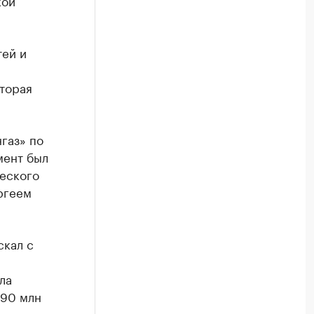
кой
тей и
торая
газ» по
мент был
еского
ргеем
скал с
ла
190 млн