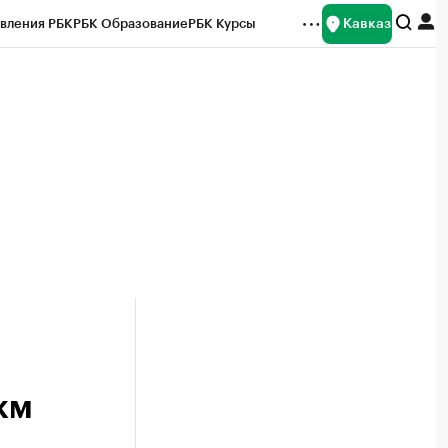
Кавказ
вления РБК
РБК Образование
РБК Курсы
рейтинги
Франшизы
Газета
Спецпроекты СПб
ты
км