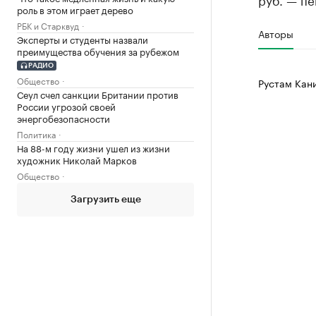
роль в этом играет дерево
РБК и Старквуд
Авторы
Эксперты и студенты назвали
преимущества обучения за рубежом
РАДИО
Общество
Рустам Кан
Сеул счел санкции Британии против
России угрозой своей
энергобезопасности
Политика
На 88-м году жизни ушел из жизни
художник Николай Марков
Общество
Загрузить еще