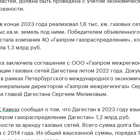
ластей, должна быть проведена с учетом экономичес
разности.
в конце 2023 года реализовал 1,6 тыс. км. газовых се
ыс.кв.м. земель под ними. Победителем объявленного
стала компания АО «Газпром газораспределение», ко
а 1,3 млрд руб.
ка заключила соглашение с ООО «Газпром межрегион
ции газовых сетей Дагестана летом 2022 года. Доку
 в рамках Петербургского международного экономич
енеральным директором «Газпром межрегионгаз» Се
 и главой Дагестана Сергеем Меликовым.
 Кавказ
сообщал о том, что Дагестан в 2023 году взы
пром газораспределение Дагестан» 1,2 млрд руб.
ости за аренду газовых сетей. Всего сумма долга бы
 с 2014 года. Из общей взысканной суммы, порядка 
ни за просрочку оплаты.