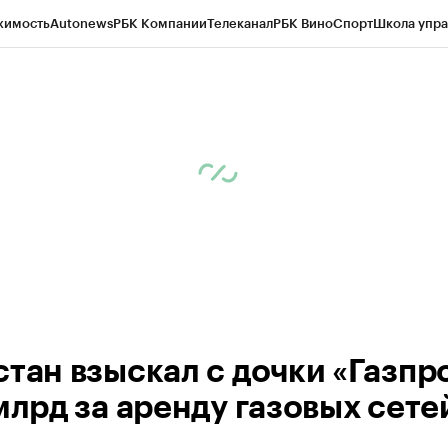
жимость
Autonews
РБК Компании
Телеканал
РБК Вино
Спорт
Школа упра
ипто
РБК Бизнес-среда
Дискуссионный клуб
Исследования
Кредитные 
Экономика
Бизнес
Технологии и медиа
Финансы
Рынок наличной валю
стан взыскал с дочки «Газпр
млрд за аренду газовых сете