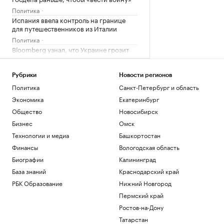
Политика
Испания ввела контроль на границе
для путешественников из Италии
Политика
Bloomberg узнал, что Украине грозит
обвал экспорта зерна
Политика
Рубрики
Новости регионов
Экспорт синтетических алмазов из
Китая резко вырос на фоне бума ИИ
Политика
Санкт-Петербург и область
Технологии и медиа
Экономика
Екатеринбург
В Чехии при нападении с ножом
Общество
Новосибирск
пострадали четыре человека
Бизнес
Омск
Общество
Технологии и медиа
Башкортостан
Telegraph сообщил о выплатах УЕФА
вероятной любовнице Инфантино
Финансы
Вологодская область
Спорт
Биографии
Калининград
База знаний
Краснодарский край
Загрузить еще
РБК Образование
Нижний Новгород
Пермский край
Ростов-на-Дону
Татарстан