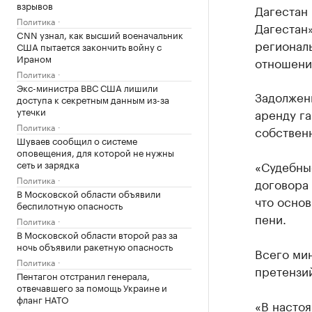
взрывов
Дагестан
Политика
Дагестан»
CNN узнал, как высший военачальник
регионал
США пытается закончить войну с
Ираном
отношени
Политика
Экс-министра ВВС США лишили
Задолженн
доступа к секретным данным из-за
утечки
аренду га
Политика
собствен
Шуваев сообщил о системе
оповещения, для которой не нужны
сеть и зарядка
«Судебны
Политика
договора 
В Московской области объявили
что основ
беспилотную опасность
пени.
Политика
В Московской области второй раз за
ночь объявили ракетную опасность
Всего ми
Политика
претензий
Пентагон отстранил генерала,
отвечавшего за помощь Украине и
фланг НАТО
«В насто