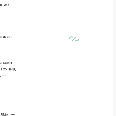
ение
в
сь за
онами
точнив,
. —
8
иям», —