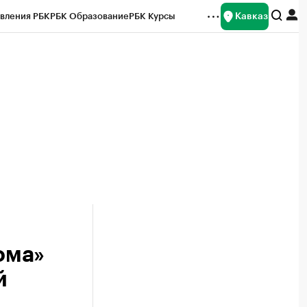
Кавказ
вления РБК
РБК Образование
РБК Курсы
рейтинги
Франшизы
Газета
Спецпроекты СПб
ты
ома»
й