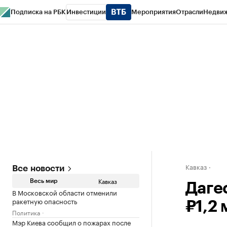
Подписка на РБК
Инвестиции
Мероприятия
Отрасли
Недви
РБК Life
Тренды
Визионеры
Национальные проекты
Город
Стиль
Кр
Конференции СПб
Спецпроекты
Проверка контрагентов
Политика
Кавказ
Все новости
Кавказ
Весь мир
Даге
В Московской области отменили
ракетную опасность
₽1,2 
Политика
Мэр Киева сообщил о пожарах после