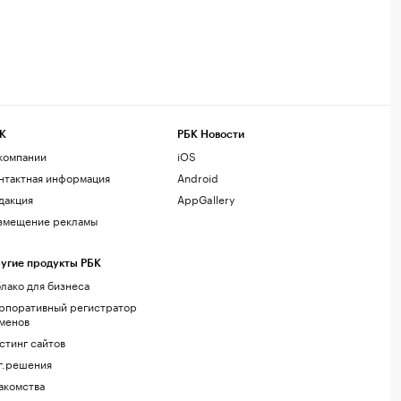
К
РБК Новости
компании
iOS
нтактная информация
Android
дакция
AppGallery
змещение рекламы
угие продукты РБК
лако для бизнеса
рпоративный регистратор
менов
стинг сайтов
г.решения
акомства