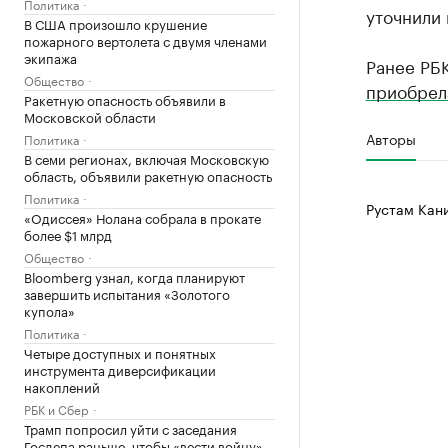
Политика
уточнили
В США произошло крушение
пожарного вертолета с двумя членами
экипажа
Ранее РБК
Общество
приобрел
Ракетную опасность объявили в
Московской области
Авторы
Политика
В семи регионах, включая Московскую
область, объявили ракетную опасность
Политика
Рустам Кан
«Одиссея» Нолана собрала в прокате
более $1 млрд
Общество
Bloomberg узнал, когда планируют
завершить испытания «Золотого
купола»
Политика
Четыре доступных и понятных
инструмента диверсификации
накоплений
РБК и Сбер
Трамп попросил уйти с заседания
Госдепа раньше, чтобы «вести войну»