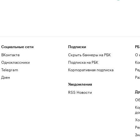
Социальные сети
Подписки
РБ
ВКонтакте
Скрыть баннеры на РБК
О 
Одноклассники
Подписка на РБК
Ко
Telegram
Корпоративная подписка
Ре
Дзен
Ра
Уведомления
RSS Новости
Др
Об
Ко
до
Хо
Ре
Зн