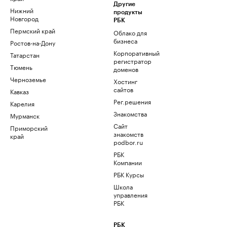
Другие
Нижний
продукты
Новгород
РБК
Пермский край
Облако для
бизнеса
Ростов-на-Дону
Корпоративный
Татарстан
регистратор
Тюмень
доменов
Черноземье
Хостинг
сайтов
Кавказ
Рег.решения
Карелия
Знакомства
Мурманск
Сайт
Приморский
знакомств
край
podbor.ru
РБК
Компании
РБК Курсы
Школа
управления
РБК
РБК