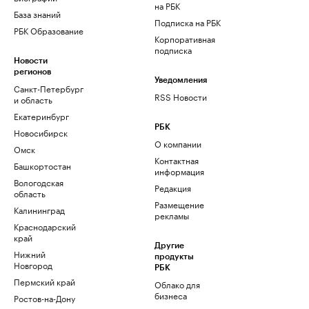
на РБК
База знаний
Подписка на РБК
РБК Образование
Корпоративная
подписка
Новости
регионов
Уведомления
Санкт-Петербург
RSS Новости
и область
Екатеринбург
РБК
Новосибирск
О компании
Омск
Контактная
Башкортостан
информация
Вологодская
Редакция
область
Размещение
Калининград
рекламы
Краснодарский
край
Другие
Нижний
продукты
Новгород
РБК
Пермский край
Облако для
бизнеса
Ростов-на-Дону