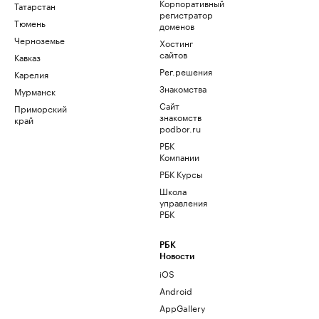
Корпоративный
Татарстан
регистратор
Тюмень
доменов
Черноземье
Хостинг
сайтов
Кавказ
Рег.решения
Карелия
Знакомства
Мурманск
Сайт
Приморский
знакомств
край
podbor.ru
РБК
Компании
РБК Курсы
Школа
управления
РБК
РБК
Новости
iOS
Android
AppGallery