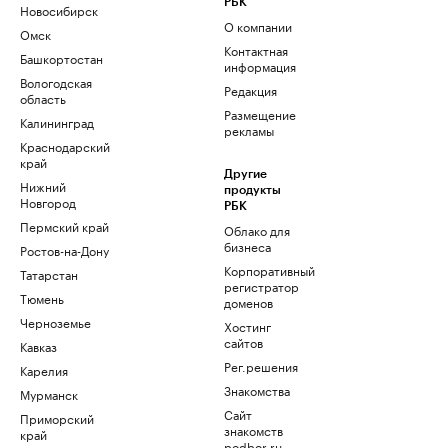
РБК
Новосибирск
О компании
Омск
Контактная
Башкортостан
информация
Вологодская
Редакция
область
Размещение
Калининград
рекламы
Краснодарский
край
Другие
Нижний
продукты
Новгород
РБК
Пермский край
Облако для
бизнеса
Ростов-на-Дону
Корпоративный
Татарстан
регистратор
Тюмень
доменов
Черноземье
Хостинг
сайтов
Кавказ
Рег.решения
Карелия
Знакомства
Мурманск
Сайт
Приморский
знакомств
край
podbor.ru