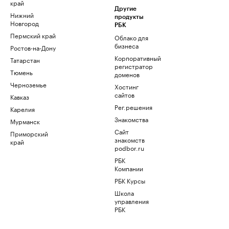
край
Другие
Нижний
продукты
Новгород
РБК
Пермский край
Облако для
бизнеса
Ростов-на-Дону
Корпоративный
Татарстан
регистратор
Тюмень
доменов
Черноземье
Хостинг
сайтов
Кавказ
Рег.решения
Карелия
Знакомства
Мурманск
Сайт
Приморский
знакомств
край
podbor.ru
РБК
Компании
РБК Курсы
Школа
управления
РБК