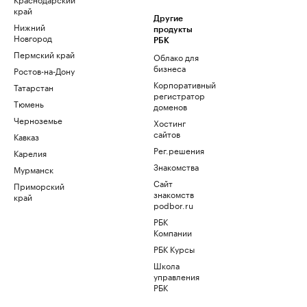
край
Другие
Нижний
продукты
Новгород
РБК
Пермский край
Облако для
бизнеса
Ростов-на-Дону
Корпоративный
Татарстан
регистратор
Тюмень
доменов
Черноземье
Хостинг
сайтов
Кавказ
Рег.решения
Карелия
Знакомства
Мурманск
Сайт
Приморский
знакомств
край
podbor.ru
РБК
Компании
РБК Курсы
Школа
управления
РБК