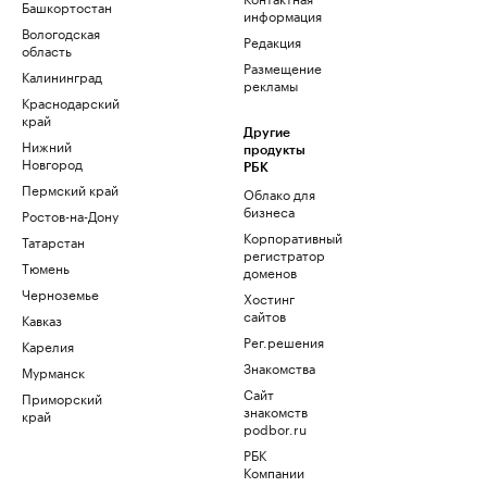
Башкортостан
информация
Вологодская
Редакция
область
Размещение
Калининград
рекламы
Краснодарский
край
Другие
Нижний
продукты
Новгород
РБК
Пермский край
Облако для
бизнеса
Ростов-на-Дону
Корпоративный
Татарстан
регистратор
Тюмень
доменов
Черноземье
Хостинг
сайтов
Кавказ
Рег.решения
Карелия
Знакомства
Мурманск
Сайт
Приморский
знакомств
край
podbor.ru
РБК
Компании