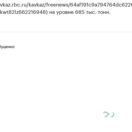
kavkaz.rbc.ru/kavkaz/freenews/64af191c9a794764dc62
3kwt82lz662216948) на уровне 685 тыс. тонн.
Луценко