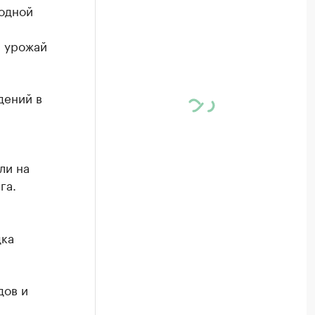
годной
а урожай
дений в
ли на
га.
дка
дов и