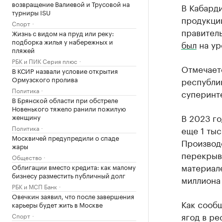
возвращение Валиевой и Трусовой на
В Кабарди
турниры ISU
продукции
Спорт
правител
Жизнь с видом на пруд или реку:
подборка жилья у набережных и
был
на ур
пляжей
РБК и ПИК Серия плюс
Отмечает
В КСИР назвали условие открытия
Ормузского пролива
республик
Политика
суперинте
В Брянской области при обстреле
Новенького тяжело ранили пожилую
В 2023 г
женщину
Политика
еще 1 тыс
Москвичей предупредили о спаде
Производ
жары
перекрыв
Общество
материале
Облигации вместо кредита: как малому
бизнесу разместить публичный долг
миллиона 
РБК и МСП Банк
Овечкин заявил, что после завершения
Как сообщ
карьеры будет жить в Москве
ягод в ре
Спорт