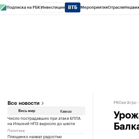
Подписка на РБК
Инвестиции
Мероприятия
Отрасли
Недви
РБК Life
Тренды
Визионеры
Национальные проекты
Город
Стиль
Кр
Конференции СПб
Спецпроекты
Проверка контрагентов
Политика
PROюгАгро
Все новости
Кавказ
Весь мир
Урож
Число пострадавших при атаке БПЛА
на Ильский НПЗ выросло до шести
Балк
Политика
Плющенко назвал радостью