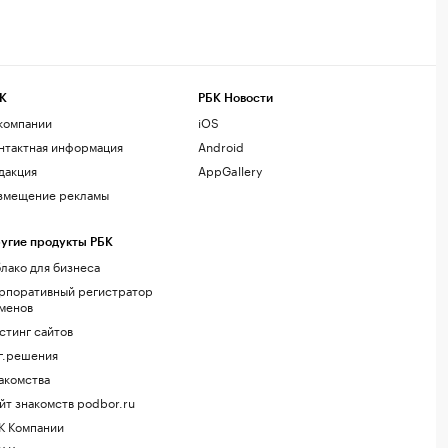
К
РБК Новости
компании
iOS
нтактная информация
Android
дакция
AppGallery
змещение рекламы
угие продукты РБК
лако для бизнеса
рпоративный регистратор
менов
стинг сайтов
г.решения
акомства
йт знакомств podbor.ru
К Компании