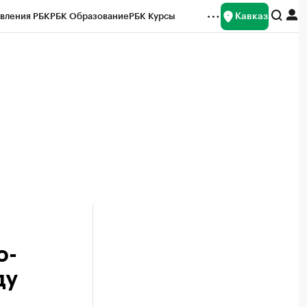
Кавказ
вления РБК
РБК Образование
РБК Курсы
рейтинги
Франшизы
Газета
Спецпроекты СПб
ты
о-
ду