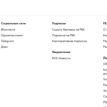
Социальные сети
Подписки
РБ
ВКонтакте
Скрыть баннеры на РБК
О 
Одноклассники
Подписка на РБК
Ко
Telegram
Корпоративная подписка
Ре
Дзен
Ра
Уведомления
RSS Новости
Др
Об
Ко
до
Хо
Ре
Зн
Са
РБ