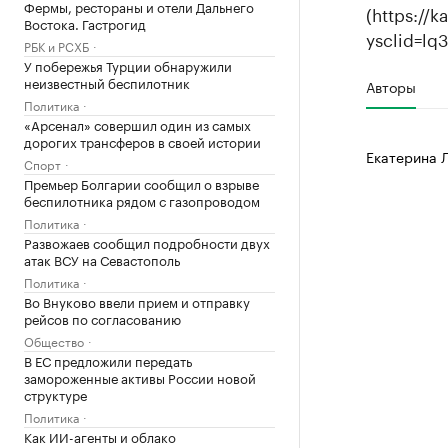
Фермы, рестораны и отели Дальнего
(https://
Востока. Гастрогид
ysclid=lq
РБК и РСХБ
У побережья Турции обнаружили
неизвестный беспилотник
Авторы
Политика
«Арсенал» совершил один из самых
дорогих трансферов в своей истории
Екатерина 
Спорт
Премьер Болгарии сообщил о взрыве
беспилотника рядом с газопроводом
Политика
Развожаев сообщил подробности двух
атак ВСУ на Севастополь
Политика
Во Внуково ввели прием и отправку
рейсов по согласованию
Общество
В ЕС предложили передать
замороженные активы России новой
структуре
Политика
Как ИИ-агенты и облако