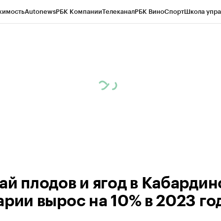
жимость
Autonews
РБК Компании
Телеканал
РБК Вино
Спорт
Школа упра
ипто
РБК Бизнес-среда
Дискуссионный клуб
Исследования
Кредитные 
Экономика
Бизнес
Технологии и медиа
Финансы
Рынок наличной валю
ай плодов и ягод в Кабардин
арии вырос на 10% в 2023 го