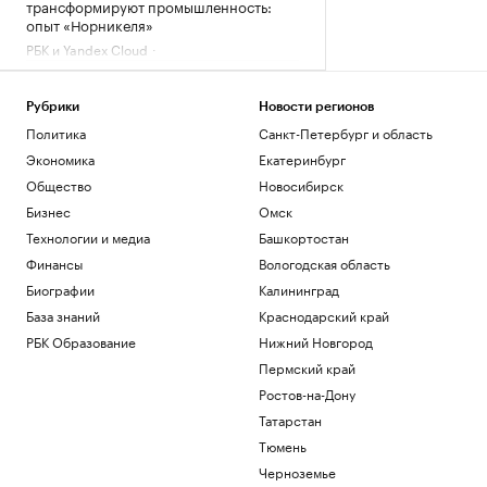
трансформируют промышленность:
опыт «Норникеля»
РБК и Yandex Cloud
Запорожская АЭС в третий раз за
неделю ненадолго потеряла внешнее
питание
Рубрики
Новости регионов
Политика
Политика
Санкт-Петербург и область
Аналитики Kpler назвали крупнейшего
Экономика
Екатеринбург
поставщика авиатоплива в Европу
Общество
Новосибирск
Политика
Бизнес
Омск
Сенат США согласовал краткосрочный
бюджет, чтобы избежать нового
Технологии и медиа
Башкортостан
шатдауна
Финансы
Вологодская область
Политика
Биографии
Калининград
Матч звезд на Кубке Овечкина
База знаний
Краснодарский край
завершился вничью
РБК Образование
Нижний Новгород
Спорт
Пермский край
Загрузить еще
Ростов-на-Дону
Татарстан
Тюмень
Черноземье