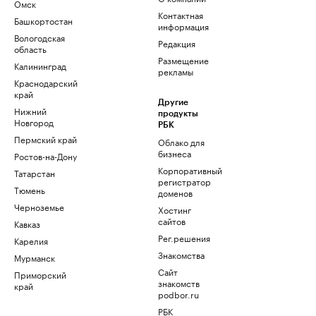
Омск
Контактная
Башкортостан
информация
Вологодская
Редакция
область
Размещение
Калининград
рекламы
Краснодарский
край
Другие
Нижний
продукты
Новгород
РБК
Пермский край
Облако для
бизнеса
Ростов-на-Дону
Корпоративный
Татарстан
регистратор
Тюмень
доменов
Черноземье
Хостинг
сайтов
Кавказ
Рег.решения
Карелия
Знакомства
Мурманск
Сайт
Приморский
знакомств
край
podbor.ru
РБК