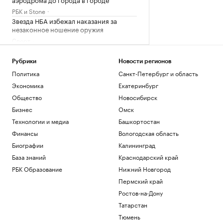
РБК и Stone
Звезда НБА избежал наказания за
незаконное ношение оружия
Спорт
Силы ПВО сбили 75 БПЛА над
регионами России за 12 часов
Рубрики
Новости регионов
Политика
Политика
Санкт-Петербург и область
Погранслужба Финляндии пресекла
Экономика
Екатеринбург
канал нелегальной миграции из
Прибалтики
Общество
Новосибирск
Общество
Бизнес
Омск
Главное за неделю за 3 минуты.
Технологии и медиа
Башкортостан
Видеоитоги РБК
Финансы
Вологодская область
Подписка на РБК
Биографии
Калининград
Что будет после принятия сенатом
билля Грэма о санкциях против России
База знаний
Краснодарский край
Политика
РБК Образование
Нижний Новгород
Пермский край
Загрузить еще
Ростов-на-Дону
Татарстан
Тюмень