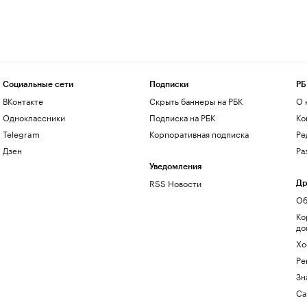
Социальные сети
Подписки
РБ
ВКонтакте
Скрыть баннеры на РБК
О 
Одноклассники
Подписка на РБК
Ко
Telegram
Корпоративная подписка
Ре
Дзен
Ра
Уведомления
RSS Новости
Др
Об
Ко
до
Хо
Ре
Зн
Са