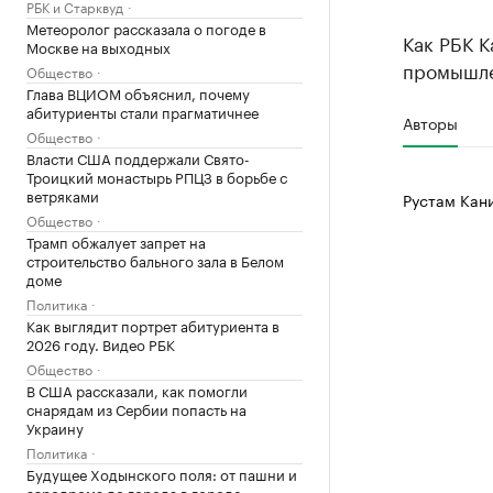
РБК и Старквуд
Метеоролог рассказала о погоде в
Как РБК К
Москве на выходных
промышлен
Общество
Глава ВЦИОМ объяснил, почему
абитуриенты стали прагматичнее
Авторы
Общество
Власти США поддержали Свято-
Троицкий монастырь РПЦЗ в борьбе с
ветряками
Рустам Кан
Общество
Трамп обжалует запрет на
строительство бального зала в Белом
доме
Политика
Как выглядит портрет абитуриента в
2026 году. Видео РБК
Общество
В США рассказали, как помогли
снарядам из Сербии попасть на
Украину
Политика
Будущее Ходынского поля: от пашни и
аэродрома до города в городе