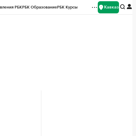
Кавказ
вления РБК
РБК Образование
РБК Курсы
рейтинги
Франшизы
Газета
Спецпроекты СПб
ты