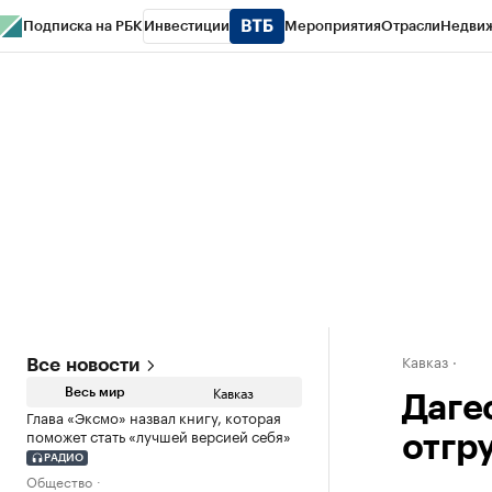
Подписка на РБК
Инвестиции
Мероприятия
Отрасли
Недви
РБК Life
Тренды
Визионеры
Национальные проекты
Город
Стиль
Кр
Конференции СПб
Спецпроекты
Проверка контрагентов
Политика
Кавказ
Все новости
Кавказ
Весь мир
Даге
Глава «Эксмо» назвал книгу, которая
поможет стать «лучшей версией себя»
отгр
РАДИО
Общество