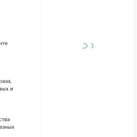
л
нте
раза,
вых и
ства
езных