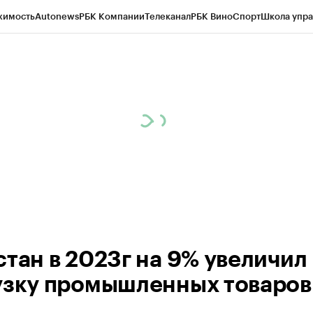
жимость
Autonews
РБК Компании
Телеканал
РБК Вино
Спорт
Школа упра
ипто
РБК Бизнес-среда
Дискуссионный клуб
Исследования
Кредитные 
Экономика
Бизнес
Технологии и медиа
Финансы
Рынок наличной валю
стан в 2023г на 9% увеличил
узку промышленных товаров