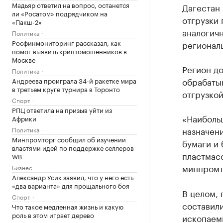
Мадьяр ответил на вопрос, останется
Дагестан 
ли «Росатом» подрядчиком на
отгрузки
«Пакш-2»
аналогич
Политика
Росфинмониторинг рассказал, как
регионал
помог выявить криптомошенников в
Москве
Регион до
Политика
обрабаты
Андреева проиграла 34-й ракетке мира
в третьем круге турнира в Торонто
отгрузкой
Спорт
РПЦ ответила на призыв уйти из
«Наиболь
Африки
назначени
Политика
Минпромторг сообщил об изучении
бумаги и 
властями идей по поддержке селлеров
пластмасс
WB
минпромт
Бизнес
Александр Усик заявил, что у него есть
«два варианта» для прощального боя
В целом, 
Спорт
составил
Что такое медленная жизнь и какую
роль в этом играет дерево
ископаем