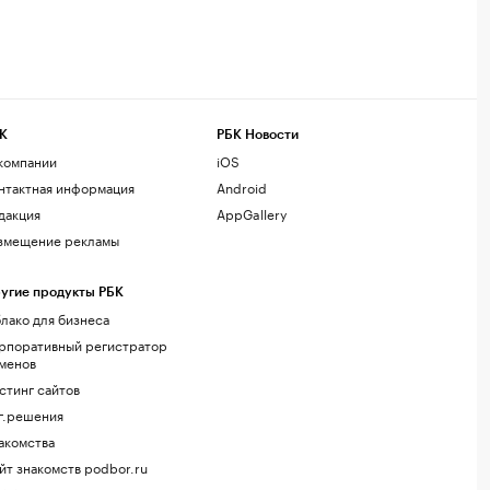
К
РБК Новости
компании
iOS
нтактная информация
Android
дакция
AppGallery
змещение рекламы
угие продукты РБК
лако для бизнеса
рпоративный регистратор
менов
стинг сайтов
г.решения
акомства
йт знакомств podbor.ru