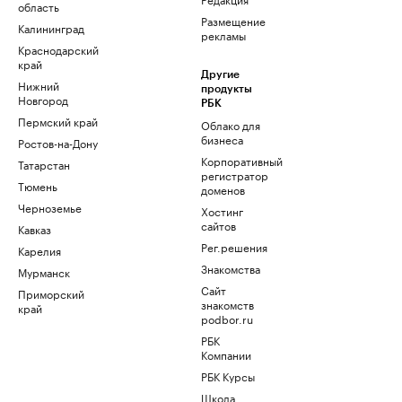
область
Размещение
Калининград
рекламы
Краснодарский
край
Другие
Нижний
продукты
Новгород
РБК
Пермский край
Облако для
бизнеса
Ростов-на-Дону
Корпоративный
Татарстан
регистратор
Тюмень
доменов
Черноземье
Хостинг
сайтов
Кавказ
Рег.решения
Карелия
Знакомства
Мурманск
Сайт
Приморский
знакомств
край
podbor.ru
РБК
Компании
РБК Курсы
Школа