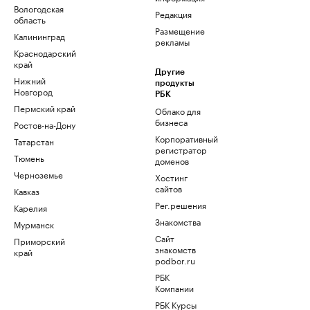
Вологодская
Редакция
область
Размещение
Калининград
рекламы
Краснодарский
край
Другие
Нижний
продукты
Новгород
РБК
Пермский край
Облако для
бизнеса
Ростов-на-Дону
Корпоративный
Татарстан
регистратор
Тюмень
доменов
Черноземье
Хостинг
сайтов
Кавказ
Рег.решения
Карелия
Знакомства
Мурманск
Сайт
Приморский
знакомств
край
podbor.ru
РБК
Компании
РБК Курсы