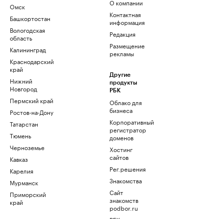
О компании
Омск
Контактная
Башкортостан
информация
Вологодская
Редакция
область
Размещение
Калининград
рекламы
Краснодарский
край
Другие
Нижний
продукты
Новгород
РБК
Пермский край
Облако для
бизнеса
Ростов-на-Дону
Корпоративный
Татарстан
регистратор
Тюмень
доменов
Черноземье
Хостинг
сайтов
Кавказ
Рег.решения
Карелия
Знакомства
Мурманск
Сайт
Приморский
знакомств
край
podbor.ru