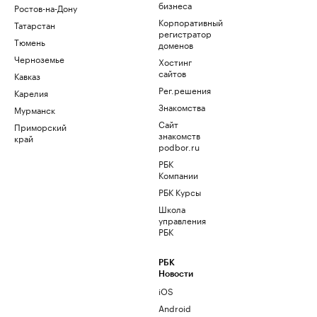
бизнеса
Ростов-на-Дону
Корпоративный
Татарстан
регистратор
Тюмень
доменов
Черноземье
Хостинг
сайтов
Кавказ
Рег.решения
Карелия
Знакомства
Мурманск
Сайт
Приморский
знакомств
край
podbor.ru
РБК
Компании
РБК Курсы
Школа
управления
РБК
РБК
Новости
iOS
Android