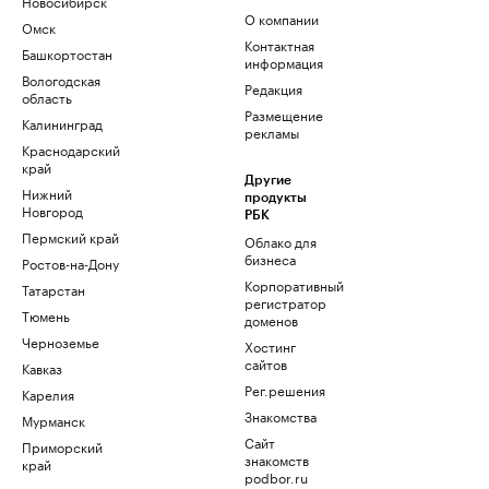
Новосибирск
О компании
Омск
Контактная
Башкортостан
информация
Вологодская
Редакция
область
Размещение
Калининград
рекламы
Краснодарский
край
Другие
Нижний
продукты
Новгород
РБК
Пермский край
Облако для
бизнеса
Ростов-на-Дону
Корпоративный
Татарстан
регистратор
Тюмень
доменов
Черноземье
Хостинг
сайтов
Кавказ
Рег.решения
Карелия
Знакомства
Мурманск
Сайт
Приморский
знакомств
край
podbor.ru