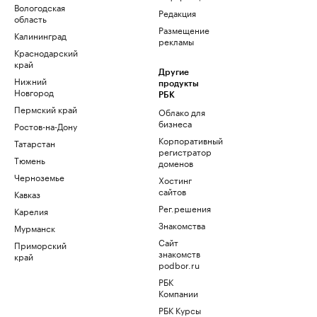
Вологодская
Редакция
область
Размещение
Калининград
рекламы
Краснодарский
край
Другие
Нижний
продукты
Новгород
РБК
Пермский край
Облако для
бизнеса
Ростов-на-Дону
Корпоративный
Татарстан
регистратор
Тюмень
доменов
Черноземье
Хостинг
сайтов
Кавказ
Рег.решения
Карелия
Знакомства
Мурманск
Сайт
Приморский
знакомств
край
podbor.ru
РБК
Компании
РБК Курсы