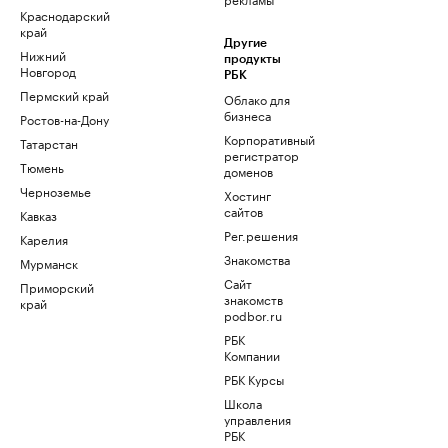
Краснодарский
край
Другие
Нижний
продукты
Новгород
РБК
Пермский край
Облако для
бизнеса
Ростов-на-Дону
Корпоративный
Татарстан
регистратор
Тюмень
доменов
Черноземье
Хостинг
сайтов
Кавказ
Рег.решения
Карелия
Знакомства
Мурманск
Сайт
Приморский
знакомств
край
podbor.ru
РБК
Компании
РБК Курсы
Школа
управления
РБК