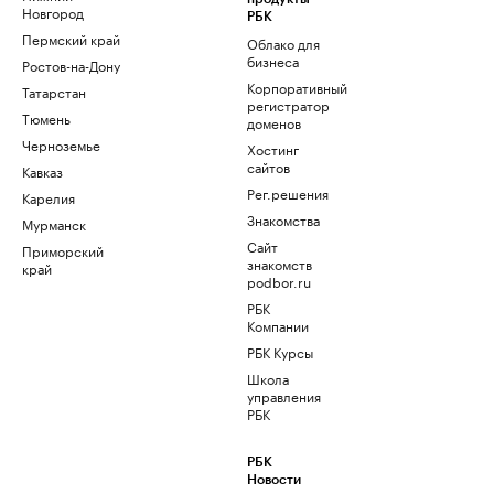
Новгород
РБК
Пермский край
Облако для
бизнеса
Ростов-на-Дону
Корпоративный
Татарстан
регистратор
Тюмень
доменов
Черноземье
Хостинг
сайтов
Кавказ
Рег.решения
Карелия
Знакомства
Мурманск
Сайт
Приморский
знакомств
край
podbor.ru
РБК
Компании
РБК Курсы
Школа
управления
РБК
РБК
Новости