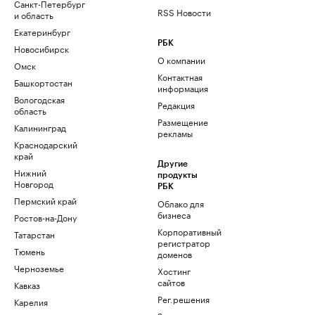
Санкт-Петербург
RSS Новости
и область
Екатеринбург
РБК
Новосибирск
О компании
Омск
Контактная
Башкортостан
информация
Вологодская
Редакция
область
Размещение
Калининград
рекламы
Краснодарский
край
Другие
Нижний
продукты
Новгород
РБК
Пермский край
Облако для
бизнеса
Ростов-на-Дону
Корпоративный
Татарстан
регистратор
Тюмень
доменов
Черноземье
Хостинг
сайтов
Кавказ
Рег.решения
Карелия