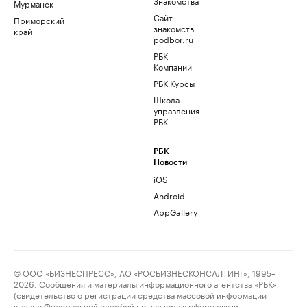
Знакомства
Мурманск
Сайт
Приморский
знакомств
край
podbor.ru
РБК
Компании
РБК Курсы
Школа
управления
РБК
РБК
Новости
iOS
Android
AppGallery
© ООО «БИЗНЕСПРЕСС», АО «РОСБИЗНЕСКОНСАЛТИНГ», 1995–
2026. Сообщения и материалы информационного агентства «РБК»
(свидетельство о регистрации средства массовой информации
выдано Федеральной службой по надзору в сфере связи,