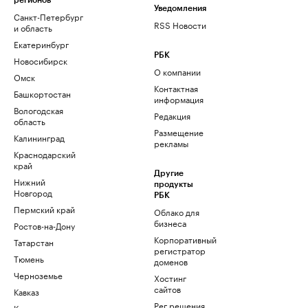
регионов
Уведомления
Санкт-Петербург
RSS Новости
и область
Екатеринбург
РБК
Новосибирск
О компании
Омск
Контактная
Башкортостан
информация
Вологодская
Редакция
область
Размещение
Калининград
рекламы
Краснодарский
край
Другие
Нижний
продукты
Новгород
РБК
Пермский край
Облако для
бизнеса
Ростов-на-Дону
Корпоративный
Татарстан
регистратор
Тюмень
доменов
Черноземье
Хостинг
сайтов
Кавказ
Рег.решения
Карелия