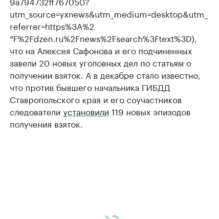
9a794732ff767050?
utm_source=yxnews&utm_medium=desktop&utm_
referrer=https%3A%2
°F%2Fdzen.ru%2Fnews%2Fsearch%3Ftext%3D),
что на Алексея Сафонова и его подчиненных
завели 20 новых уголовных дел по статьям о
получении взяток. А в декабре стало известно,
что против бывшего начальника ГИБДД
Ставропольского края и его соучастников
следователи
установили
119 новых эпизодов
получения взяток.