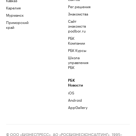
Кавказ
Рег.решения
Карелия
Знакомства
Мурманск
Сайт
Приморский
знакомств
край
podbor.ru
РБК
Компании
РБК Курсы
Школа
управления
РБК
РБК
Новости
iOS
Android
AppGallery
© ООО «БИЗНЕСПРЕСС», АО «РОСБИЗНЕСКОНСАЛТИНГ», 1995–