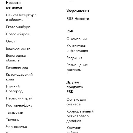
Новости
регионов
Уведомления
Санкт-Петербург
RSS Новости
и область
Екатеринбург
РБК
Новосибирск
О компании
Омск
Контактная
Башкортостан
информация
Вологодская
Редакция
область
Размещение
Калининград
рекламы
Краснодарский
край
Другие
Нижний
продукты
Новгород
РБК
Пермский край
Облако для
бизнеса
Ростов-на-Дону
Корпоративный
Татарстан
регистратор
Тюмень
доменов
Черноземье
Хостинг
сайтов