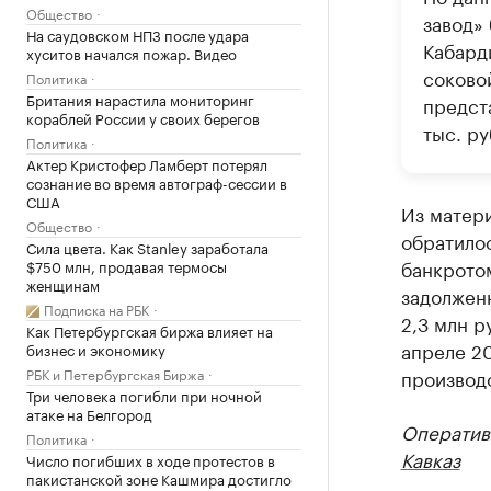
Общество
завод»
На саудовском НПЗ после удара
Кабард
хуситов начался пожар. Видео
соково
Политика
Британия нарастила мониторинг
предст
кораблей России у своих берегов
тыс. ру
Политика
Актер Кристофер Ламберт потерял
сознание во время автограф-сессии в
США
Из матери
Общество
обратилос
Сила цвета. Как Stanley заработала
банкрото
$750 млн, продавая термосы
женщинам
задолжен
Подписка на РБК
2,3 млн р
Как Петербургская биржа влияет на
апреле 2
бизнес и экономику
РБК и Петербургская Биржа
производ
Три человека погибли при ночной
атаке на Белгород
Оператив
Политика
Кавказ
Число погибших в ходе протестов в
пакистанской зоне Кашмира достигло