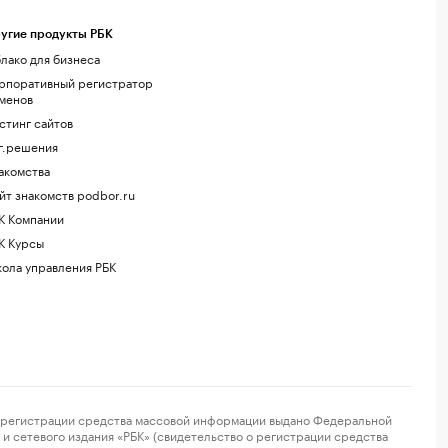
угие продукты РБК
лако для бизнеса
рпоративный регистратор
менов
стинг сайтов
г.решения
акомства
йт знакомств podbor.ru
К Компании
К Курсы
ола управления РБК
регистрации средства массовой информации выдано Федеральной
и сетевого издания «РБК» (свидетельство о регистрации средства