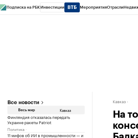
Подписка на РБК
Инвестиции
Мероприятия
Отрасли
Недви
РБК Life
Тренды
Визионеры
Национальные проекты
Город
Стиль
Кр
Конференции СПб
Спецпроекты
Проверка контрагентов
Политика
Кавказ
Все новости
Кавказ
Весь мир
На т
Финляндия отказалась передать
Украине ракеты Patriot
конс
Политика
11 мифов об ИИ в промышленности — и
Балк