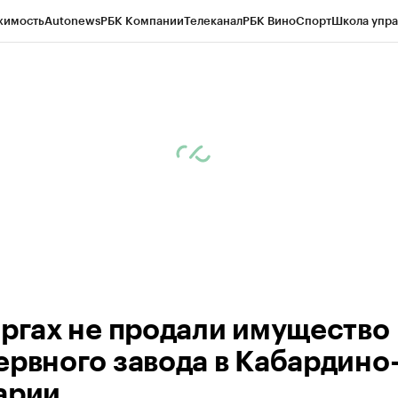
жимость
Autonews
РБК Компании
Телеканал
РБК Вино
Спорт
Школа упра
ипто
РБК Бизнес-среда
Дискуссионный клуб
Исследования
Кредитные 
Экономика
Бизнес
Технологии и медиа
Финансы
Рынок наличной валю
оргах не продали имущество
ервного завода в Кабардино
арии