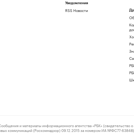
Уведомления
RSS Новости
Др
Об
Ко
до
Хо
Ре
Зн
Са
РБ
РБ
Шк
ения и материалы информационного агентства «РБК» (свидетельство о 
овых коммуникаций (Роскомнадзор) 09.12.2015 за номером ИА №ФС77-63848) 