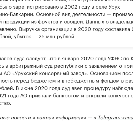
 было зарегистрировано в 2002 году в селе Урух
ино-Балкарии. Основной вид деятельности — произв
й продукции из фруктов и овощей. Данных о владельц
авлено. Выручка организации в 2020 году составила 
блей, убыток — 25 млн рублей.
алов суда следует, что в январе 2020 года УФНС по 
ь в арбитражный суд республики с заявлением о пр
м АО «Урухский консервный завод». Основанием пос
ность перед бюджетом и внебюджетным фондом в ра
ублей. В июне 2020 года суд ввел процедуру наблюде
021 года АО признали банкротом и открыли конкурсн
ство.
ные новости и важная информация — в
Telegram-кана