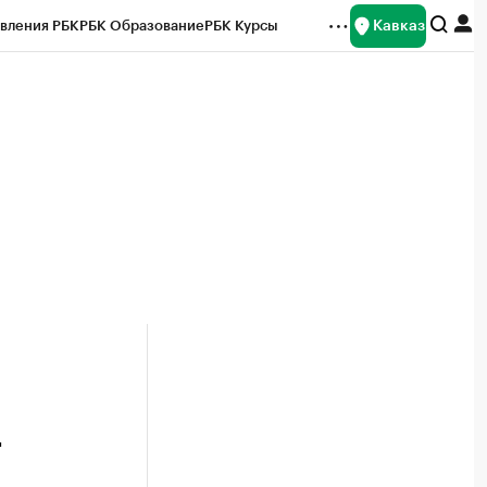
Кавказ
вления РБК
РБК Образование
РБК Курсы
рейтинги
Франшизы
Газета
Спецпроекты СПб
ты
-