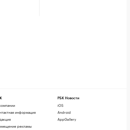
К
РБК Новости
компании
iOS
нтактная информация
Android
дакция
AppGallery
змещение рекламы