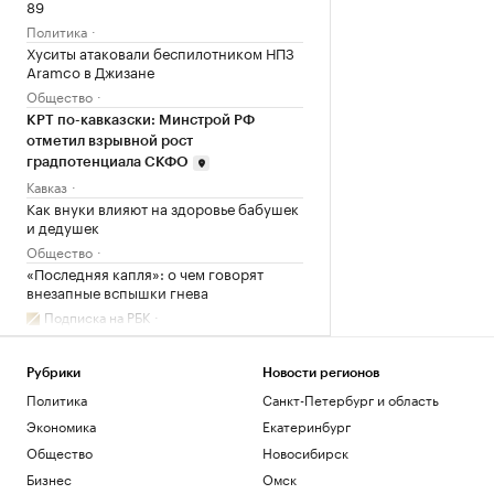
89
Политика
Хуситы атаковали беспилотником НПЗ
Aramco в Джизане
Общество
КРТ по-кавказски: Минстрой РФ
отметил взрывной рост
градпотенциала СКФО
Кавказ
Как внуки влияют на здоровье бабушек
и дедушек
Общество
«Последняя капля»: о чем говорят
внезапные вспышки гнева
Подписка на РБК
Загрузить еще
Рубрики
Новости регионов
Политика
Санкт-Петербург и область
Экономика
Екатеринбург
Общество
Новосибирск
Бизнес
Омск