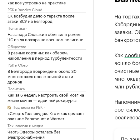
как все устроено на практике
РБК и Yandex Cloud
На торгах
СК возбудил дело о теракте после
атаки ВСУ на Белгород
Кабардино
Политика
заявки. О
На западе Словакии объявили режим
банкротст
ЧС из-за пожара на военном полигоне
Общество
В разные корзины: как сберечь
Как
сообщ
накопления в период турбулентности
вошло бол
РБК и Сбер
очистные 
В Белгороде повреждены около 30
многоэтажек после ночной атаки
многоквар
дронов
млн рубле
Политика
Как за 6 недель настроить свой мозг на
жизнь мечты — идеи нейрохирурга
Напомним
Подписка на РБК
состояло
«Смерть Голливуда». Кто и как срывает
реализова
слияние Paramount и Warner
Технологии и медиа
Часть Одессы осталась без
электроснабжения
По дан