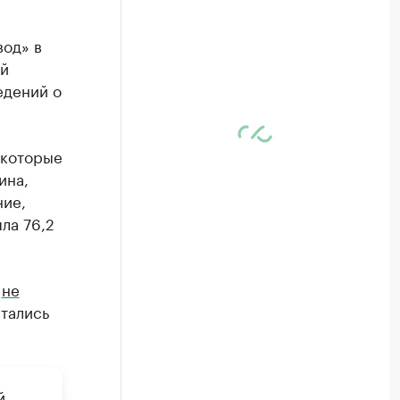
вод» в
ой
едений о
 которые
ина,
ние,
ла 76,2
а
не
ытались
й