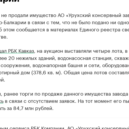
 не продали имущество АО «Урухский консервный за
-Балкарии в связи с тем, что не было подано ни одн
б этом сообщается в материалах Единого реестра св
ве.
ал РБК Кавказ
, на аукцион выставляли четыре лота, в
ее 20 нежилых зданий, водонасосная станция, скваж
сооружения, водонапорная башня и сети, оборудова
тирный дом (378,6 кв. м). Общая цена лотов составля
й.
, ранее торги по продаже данного имущества завод
сь
в связи с отсутствием заявок. На тот момент его п
ть за 84,7 млн рублей.
ным сервиса РБК Компании, АО «Урухский консервны