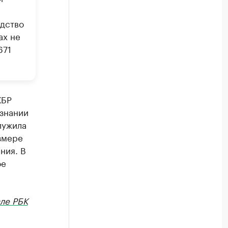
одство
ах не
671
КБР
изнании
лужила
змере
ния. В
ое
ле РБК