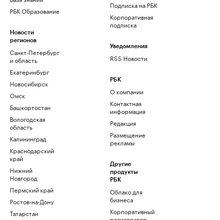
Подписка на РБК
РБК Образование
Корпоративная
подписка
Новости
регионов
Уведомления
Санкт-Петербург
RSS Новости
и область
Екатеринбург
РБК
Новосибирск
О компании
Омск
Контактная
Башкортостан
информация
Вологодская
Редакция
область
Размещение
Калининград
рекламы
Краснодарский
край
Другие
Нижний
продукты
Новгород
РБК
Пермский край
Облако для
бизнеса
Ростов-на-Дону
Корпоративный
Татарстан
регистратор