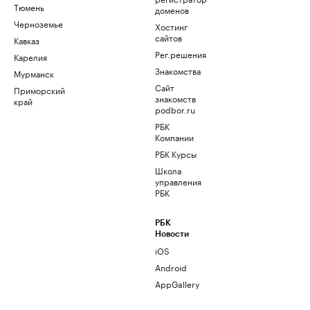
Тюмень
доменов
Черноземье
Хостинг
сайтов
Кавказ
Рег.решения
Карелия
Знакомства
Мурманск
Сайт
Приморский
знакомств
край
podbor.ru
РБК
Компании
РБК Курсы
Школа
управления
РБК
РБК
Новости
iOS
Android
AppGallery