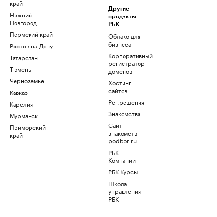
край
Другие
Нижний
продукты
Новгород
РБК
Пермский край
Облако для
бизнеса
Ростов-на-Дону
Корпоративный
Татарстан
регистратор
Тюмень
доменов
Черноземье
Хостинг
сайтов
Кавказ
Рег.решения
Карелия
Знакомства
Мурманск
Сайт
Приморский
знакомств
край
podbor.ru
РБК
Компании
РБК Курсы
Школа
управления
РБК