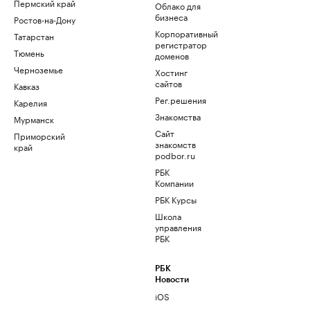
Пермский край
Облако для
бизнеса
Ростов-на-Дону
Корпоративный
Татарстан
регистратор
Тюмень
доменов
Черноземье
Хостинг
сайтов
Кавказ
Рег.решения
Карелия
Знакомства
Мурманск
Сайт
Приморский
знакомств
край
podbor.ru
РБК
Компании
РБК Курсы
Школа
управления
РБК
РБК
Новости
iOS