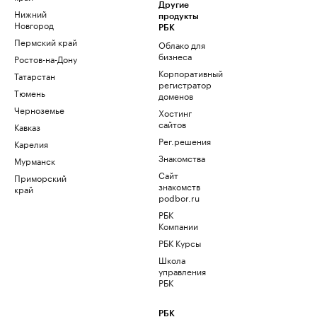
Другие
Нижний
продукты
Новгород
РБК
Пермский край
Облако для
бизнеса
Ростов-на-Дону
Корпоративный
Татарстан
регистратор
Тюмень
доменов
Черноземье
Хостинг
сайтов
Кавказ
Рег.решения
Карелия
Знакомства
Мурманск
Сайт
Приморский
знакомств
край
podbor.ru
РБК
Компании
РБК Курсы
Школа
управления
РБК
РБК