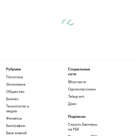
Рубрики
Социальные
сети
Политика
ВКонтакте
Экономика
Одноклассники
Общество
Telegram
Бизнес
Дзен
Технологии и
медиа
Финансы
Подписки
Скрыть баннеры
Биографии
на РБК
База знаний
Подписка на РБК