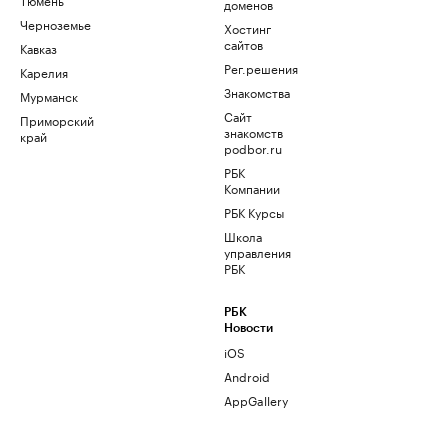
доменов
Черноземье
Хостинг
сайтов
Кавказ
Рег.решения
Карелия
Знакомства
Мурманск
Сайт
Приморский
знакомств
край
podbor.ru
РБК
Компании
РБК Курсы
Школа
управления
РБК
РБК
Новости
iOS
Android
AppGallery