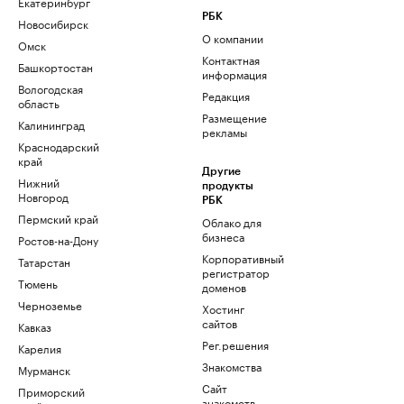
Екатеринбург
РБК
Новосибирск
О компании
Омск
Контактная
Башкортостан
информация
Вологодская
Редакция
область
Размещение
Калининград
рекламы
Краснодарский
край
Другие
Нижний
продукты
Новгород
РБК
Пермский край
Облако для
бизнеса
Ростов-на-Дону
Корпоративный
Татарстан
регистратор
Тюмень
доменов
Черноземье
Хостинг
сайтов
Кавказ
Рег.решения
Карелия
Знакомства
Мурманск
Сайт
Приморский
знакомств