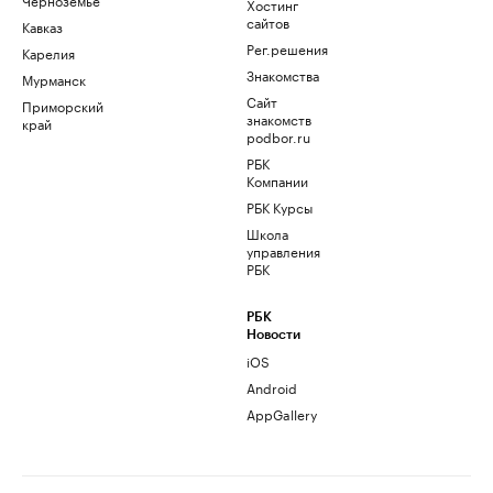
Хостинг
сайтов
Кавказ
Рег.решения
Карелия
Знакомства
Мурманск
Сайт
Приморский
знакомств
край
podbor.ru
РБК
Компании
РБК Курсы
Школа
управления
РБК
РБК
Новости
iOS
Android
AppGallery