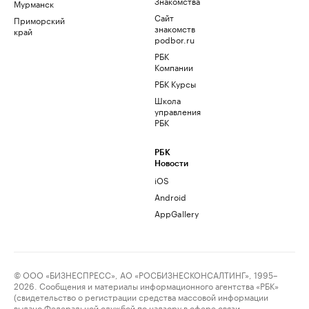
Знакомства
Мурманск
Сайт
Приморский
знакомств
край
podbor.ru
РБК
Компании
РБК Курсы
Школа
управления
РБК
РБК
Новости
iOS
Android
AppGallery
© ООО «БИЗНЕСПРЕСС», АО «РОСБИЗНЕСКОНСАЛТИНГ», 1995–
2026. Сообщения и материалы информационного агентства «РБК»
(свидетельство о регистрации средства массовой информации
выдано Федеральной службой по надзору в сфере связи,