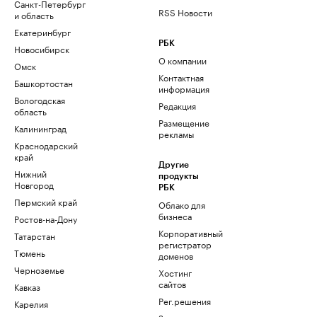
Санкт-Петербург
RSS Новости
и область
Екатеринбург
РБК
Новосибирск
О компании
Омск
Контактная
Башкортостан
информация
Вологодская
Редакция
область
Размещение
Калининград
рекламы
Краснодарский
край
Другие
Нижний
продукты
Новгород
РБК
Пермский край
Облако для
бизнеса
Ростов-на-Дону
Корпоративный
Татарстан
регистратор
Тюмень
доменов
Черноземье
Хостинг
сайтов
Кавказ
Рег.решения
Карелия