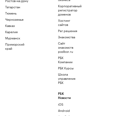
Ростов-на-Дону
Корпоративный
Татарстан
регистратор
Тюмень
доменов
Черноземье
Хостинг
сайтов
Кавказ
Рег.решения
Карелия
Знакомства
Мурманск
Сайт
Приморский
знакомств
край
podbor.ru
РБК
Компании
РБК Курсы
Школа
управления
РБК
РБК
Новости
iOS
Android