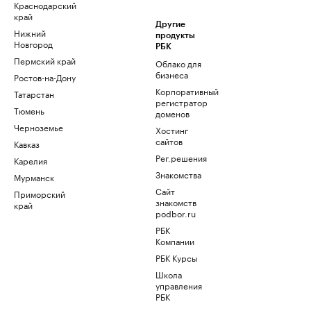
Краснодарский
край
Другие
Нижний
продукты
Новгород
РБК
Пермский край
Облако для
бизнеса
Ростов-на-Дону
Корпоративный
Татарстан
регистратор
Тюмень
доменов
Черноземье
Хостинг
сайтов
Кавказ
Рег.решения
Карелия
Знакомства
Мурманск
Сайт
Приморский
знакомств
край
podbor.ru
РБК
Компании
РБК Курсы
Школа
управления
РБК