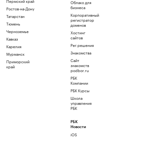
Пермский край
Облако для
бизнеса
Ростов-на-Дону
Корпоративный
Татарстан
регистратор
Тюмень
доменов
Черноземье
Хостинг
сайтов
Кавказ
Рег.решения
Карелия
Знакомства
Мурманск
Сайт
Приморский
знакомств
край
podbor.ru
РБК
Компании
РБК Курсы
Школа
управления
РБК
РБК
Новости
iOS