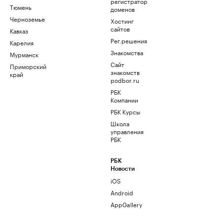
регистратор
Тюмень
доменов
Черноземье
Хостинг
сайтов
Кавказ
Рег.решения
Карелия
Знакомства
Мурманск
Сайт
Приморский
знакомств
край
podbor.ru
РБК
Компании
РБК Курсы
Школа
управления
РБК
РБК
Новости
iOS
Android
AppGallery