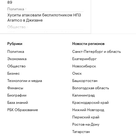
89
Политика
Хуситы атаковали беспилотником НПЗ
Aramco в Джизане
Общество
КРТ по-кавказски: Минстрой РФ
отметил взрывной рост
Рубрики
Новости регионов
градпотенциала СКФО
Политика
Санкт-Петербург и область
Кавказ
Как внуки влияют на здоровье бабушек
Экономика
Екатеринбург
и дедушек
Общество
Новосибирск
Общество
Бизнес
Омск
«Последняя капля»: о чем говорят
внезапные вспышки гнева
Технологии и медиа
Башкортостан
Подписка на РБК
Финансы
Вологодская область
Биографии
Калининград
Загрузить еще
База знаний
Краснодарский край
РБК Образование
Нижний Новгород
Пермский край
Ростов-на-Дону
Татарстан