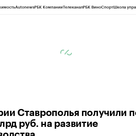
жимость
Autonews
РБК Компании
Телеканал
РБК Вино
Спорт
Школа упра
ипто
РБК Бизнес-среда
Дискуссионный клуб
Исследования
Кредитные 
Экономика
Бизнес
Технологии и медиа
Финансы
Рынок наличной валю
рии Ставрополья получили п
лрд руб. на развитие
водства