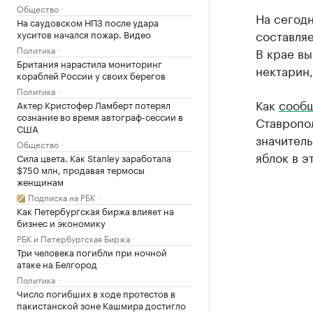
Общество
На сегод
На саудовском НПЗ после удара
составляе
хуситов начался пожар. Видео
Политика
В крае вы
Британия нарастила мониторинг
нектарин,
кораблей России у своих берегов
Политика
Как
сообщ
Актер Кристофер Ламберт потерял
сознание во время автограф-сессии в
Ставропол
США
значител
Общество
яблок в э
Сила цвета. Как Stanley заработала
$750 млн, продавая термосы
женщинам
Подписка на РБК
Как Петербургская биржа влияет на
бизнес и экономику
РБК и Петербургская Биржа
Три человека погибли при ночной
атаке на Белгород
Политика
Число погибших в ходе протестов в
пакистанской зоне Кашмира достигло