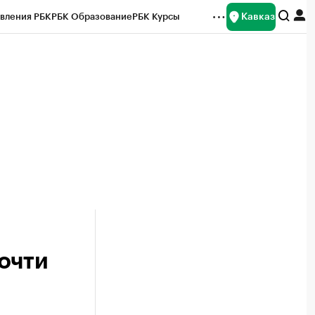
Кавказ
вления РБК
РБК Образование
РБК Курсы
рейтинги
Франшизы
Газета
Спецпроекты СПб
ты
очти