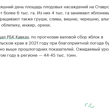
няшний день площадь плодовых насаждений на Ставр
т более 6 тыс. га. Из них 4 тыс. га занимают яблонев
ращивают также груши, сливы, вишню, черешню, алы
 облепиху, инжир, орехи.
ал РБК Кавказ
, по прогнозам валовой сбор яблок в
ьском крае в 2021 году при благоприятной погоде б
ьно выше прошлогодних показателей. Ожидаемый ур
том году в регионе — 44-45 тыс. тонн.