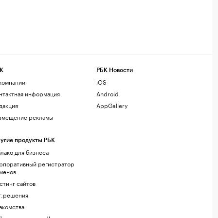
К
РБК Новости
компании
iOS
нтактная информация
Android
дакция
AppGallery
змещение рекламы
угие продукты РБК
лако для бизнеса
рпоративный регистратор
менов
стинг сайтов
г.решения
акомства
йт знакомств podbor.ru