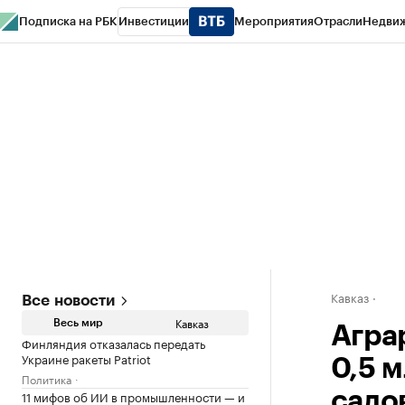
Подписка на РБК
Инвестиции
Мероприятия
Отрасли
Недви
РБК Life
Тренды
Визионеры
Национальные проекты
Город
Стиль
Кр
Конференции СПб
Спецпроекты
Проверка контрагентов
Политика
Кавказ
Все новости
Кавказ
Весь мир
Агра
Финляндия отказалась передать
Украине ракеты Patriot
0,5 м
Политика
11 мифов об ИИ в промышленности — и
садо