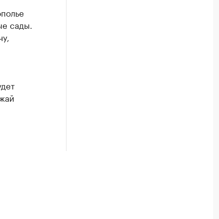
ополье
ые сады.
чу,
удет
ожай