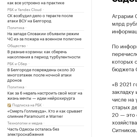
как все устроено на практике
РБК и Yandex Cloud
Аграрии С
СК возбудил дело о теракте после
атаки ВСУ на Белгород
млрд руб
Политика
информац
На западе Словакии объявили режим
ЧС из-за пожара на военном полигоне
По инфор
Общество
В разные корзины: как сберечь
перечисле
накопления в период турбулентности
которых 
РБК и Сбер
бюджета 
В Белгороде повреждены около 30
многоэтажек после ночной атаки
дронов
«В 2021 г
Политика
закладку 
Как за 6 недель настроить свой мозг на
жизнь мечты — идеи нейрохирурга
числе на 
Подписка на РБК
старых де
«Смерть Голливуда». Кто и как срывает
20 — это
слияние Paramount и Warner
хозяйства
Технологии и медиа
Часть Одессы осталась без
Ситников
электроснабжения