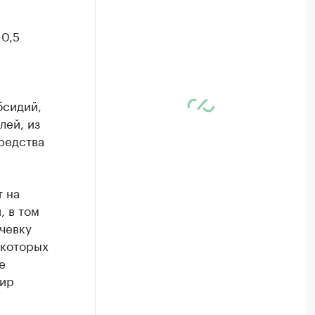
 0,5
бсидий,
лей, из
редства
т на
, в том
чевку
 которых
е
мир