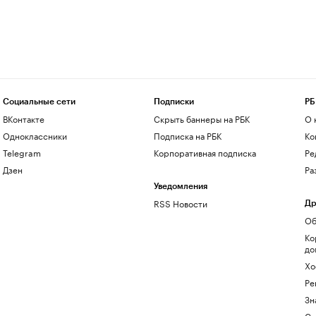
Социальные сети
Подписки
РБ
ВКонтакте
Скрыть баннеры на РБК
О 
Одноклассники
Подписка на РБК
Ко
Telegram
Корпоративная подписка
Ре
Дзен
Ра
Уведомления
RSS Новости
Др
Об
Ко
до
Хо
Ре
Зн
Са