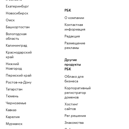
Екатеринбург
РБК
Новосибирск
О компании
Омск
Контактная
Башкортостан
информация
Вологодская
Редакция
область
Размещение
Калининград
рекламы
Краснодарский
край
Другие
Нижний
продукты
Новгород
РБК
Пермский край
Облако для
бизнеса
Ростов-на-Дону
Корпоративный
Татарстан
регистратор
Тюмень
доменов
Черноземье
Хостинг
сайтов
Кавказ
Рег.решения
Карелия
Знакомства
Мурманск
Сайт