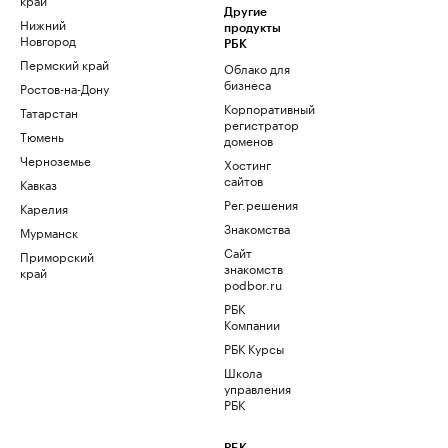
Другие
Нижний
продукты
Новгород
РБК
Пермский край
Облако для
бизнеса
Ростов-на-Дону
Корпоративный
Татарстан
регистратор
Тюмень
доменов
Черноземье
Хостинг
сайтов
Кавказ
Рег.решения
Карелия
Знакомства
Мурманск
Сайт
Приморский
знакомств
край
podbor.ru
РБК
Компании
РБК Курсы
Школа
управления
РБК