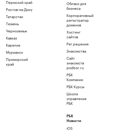
Пермский край
Облако для
бизнеса
Ростов-на-Дону
Корпоративный
Татарстан
регистратор
Тюмень
доменов
Черноземье
Хостинг
сайтов
Кавказ
Рег.решения
Карелия
Знакомства
Мурманск
Сайт
Приморский
знакомств
край
podbor.ru
РБК
Компании
РБК Курсы
Школа
управления
РБК
РБК
Новости
iOS