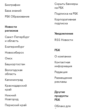
Скрыть баннеры
Биографии
на РБК
База знаний
Подписка на РБК
РБК Образование
Корпоративная
подписка
Новости
регионов
Уведомления
Санкт-Петербург
RSS Новости
и область
Екатеринбург
РБК
Новосибирск
О компании
Омск
Контактная
Башкортостан
информация
Вологодская
Редакция
область
Размещение
Калининград
рекламы
Краснодарский
край
Другие
Нижний
продукты
Новгород
РБК
Пермский край
Облако для