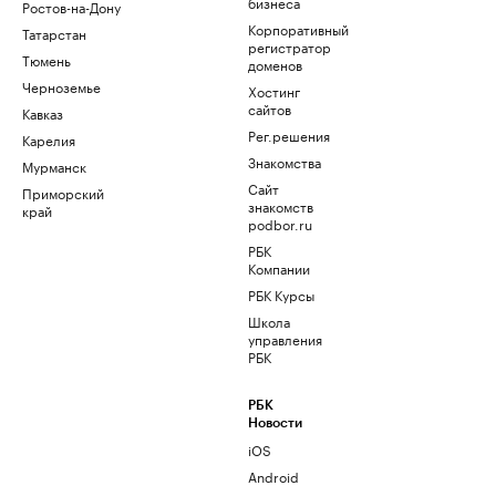
бизнеса
Ростов-на-Дону
Корпоративный
Татарстан
регистратор
Тюмень
доменов
Черноземье
Хостинг
сайтов
Кавказ
Рег.решения
Карелия
Знакомства
Мурманск
Сайт
Приморский
знакомств
край
podbor.ru
РБК
Компании
РБК Курсы
Школа
управления
РБК
РБК
Новости
iOS
Android