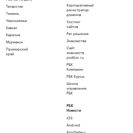
Корпоративный
Татарстан
регистратор
Тюмень
доменов
Черноземье
Хостинг
сайтов
Кавказ
Рег.решения
Карелия
Знакомства
Мурманск
Сайт
Приморский
знакомств
край
podbor.ru
РБК
Компании
РБК Курсы
Школа
управления
РБК
РБК
Новости
iOS
Android
AppGallery