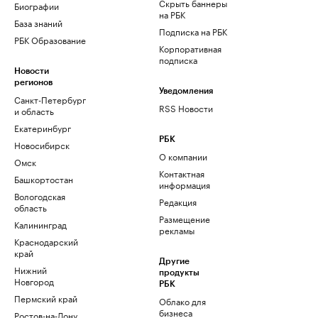
Скрыть баннеры
Биографии
на РБК
База знаний
Подписка на РБК
РБК Образование
Корпоративная
подписка
Новости
регионов
Уведомления
Санкт-Петербург
RSS Новости
и область
Екатеринбург
РБК
Новосибирск
О компании
Омск
Контактная
Башкортостан
информация
Вологодская
Редакция
область
Размещение
Калининград
рекламы
Краснодарский
край
Другие
Нижний
продукты
Новгород
РБК
Пермский край
Облако для
бизнеса
Ростов-на-Дону