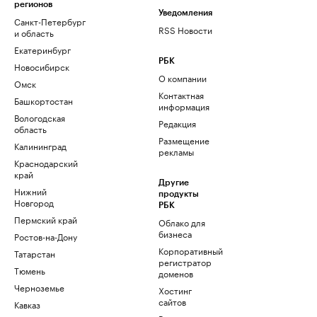
регионов
Уведомления
Санкт-Петербург
RSS Новости
и область
Екатеринбург
РБК
Новосибирск
О компании
Омск
Контактная
Башкортостан
информация
Вологодская
Редакция
область
Размещение
Калининград
рекламы
Краснодарский
край
Другие
Нижний
продукты
Новгород
РБК
Пермский край
Облако для
бизнеса
Ростов-на-Дону
Корпоративный
Татарстан
регистратор
Тюмень
доменов
Черноземье
Хостинг
сайтов
Кавказ