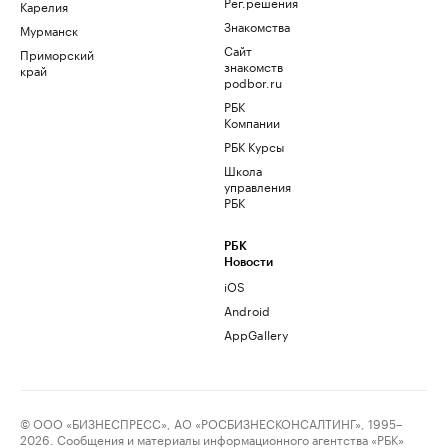
Рег.решения
Карелия
Знакомства
Мурманск
Сайт
Приморский
знакомств
край
podbor.ru
РБК
Компании
РБК Курсы
Школа
управления
РБК
РБК
Новости
iOS
Android
AppGallery
© ООО «БИЗНЕСПРЕСС», АО «РОСБИЗНЕСКОНСАЛТИНГ», 1995–
2026. Сообщения и материалы информационного агентства «РБК»