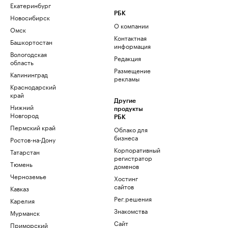
Екатеринбург
РБК
Новосибирск
О компании
Омск
Контактная
Башкортостан
информация
Вологодская
Редакция
область
Размещение
Калининград
рекламы
Краснодарский
край
Другие
Нижний
продукты
Новгород
РБК
Пермский край
Облако для
бизнеса
Ростов-на-Дону
Корпоративный
Татарстан
регистратор
Тюмень
доменов
Черноземье
Хостинг
сайтов
Кавказ
Рег.решения
Карелия
Знакомства
Мурманск
Сайт
Приморский