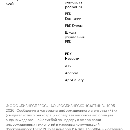
знакомств
край
podbor.ru
РБК
Компании
РБК Курсы
Школа
управления
РБК
РБК
Новости
iOS
Android
AppGallery
© ООО «БИЗНЕСПРЕСС», АО «РОСБИЗНЕСКОНСАЛТИНГ», 1995–
2026. Сообщения и материалы информационного агентства «РБК»
(свидетельство о регистрации средства массовой информации
выдано Федеральной службой по надзору в сфере связи,
информационных технологий и массовых коммуникаций
(Роскомнадзор) 09.12.2015 за номером ИА №ФС77-63848) и сетевого