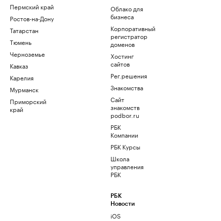
Пермский край
Облако для
бизнеса
Ростов-на-Дону
Корпоративный
Татарстан
регистратор
Тюмень
доменов
Черноземье
Хостинг
сайтов
Кавказ
Рег.решения
Карелия
Знакомства
Мурманск
Сайт
Приморский
знакомств
край
podbor.ru
РБК
Компании
РБК Курсы
Школа
управления
РБК
РБК
Новости
iOS