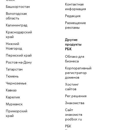
Контактная
Башкортостан
информация
Вологодская
Редакция
область
Размещение
Калининград
рекламы
Краснодарский
край
Другие
Нижний
продукты
Новгород
РБК
Пермский край
Облако для
бизнеса
Ростов-на-Дону
Корпоративный
Татарстан
регистратор
Тюмень
доменов
Черноземье
Хостинг
сайтов
Кавказ
Рег.решения
Карелия
Знакомства
Мурманск
Сайт
Приморский
знакомств
край
podbor.ru
РБК