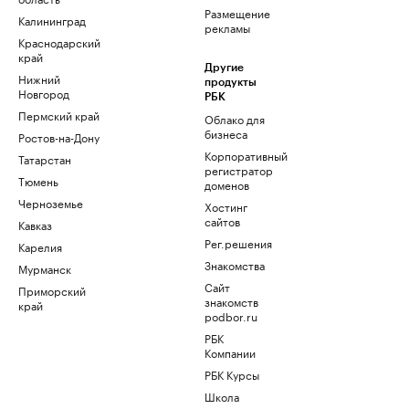
Размещение
Калининград
рекламы
Краснодарский
край
Другие
Нижний
продукты
Новгород
РБК
Пермский край
Облако для
бизнеса
Ростов-на-Дону
Корпоративный
Татарстан
регистратор
Тюмень
доменов
Черноземье
Хостинг
сайтов
Кавказ
Рег.решения
Карелия
Знакомства
Мурманск
Сайт
Приморский
знакомств
край
podbor.ru
РБК
Компании
РБК Курсы
Школа