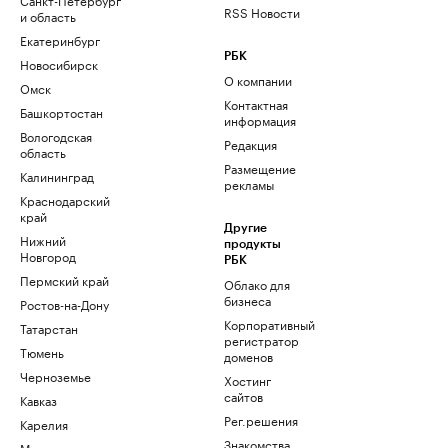
RSS Новости
и область
Екатеринбург
РБК
Новосибирск
О компании
Омск
Контактная
Башкортостан
информация
Вологодская
Редакция
область
Размещение
Калининград
рекламы
Краснодарский
край
Другие
Нижний
продукты
Новгород
РБК
Пермский край
Облако для
бизнеса
Ростов-на-Дону
Корпоративный
Татарстан
регистратор
Тюмень
доменов
Черноземье
Хостинг
сайтов
Кавказ
Рег.решения
Карелия
Знакомства
Мурманск