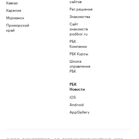
сайтов
Кавказ
Рег.решения
Карелия
Знакомства
Мурманск
Сайт
Приморский
знакомств
край
podbor.ru
РБК
Компании
РБК Курсы
Школа
управления
РБК
РБК
Новости
iOS
Android
AppGallery