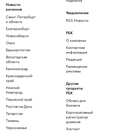
Новости
регионов
Уведомления
Санкт-Петербург
RSS Новости
и область
Екатеринбург
РБК
Новосибирск
О компании
Омск
Контактная
Башкортостан
информация
Вологодская
Редакция
область
Размещение
Калининград
рекламы
Краснодарский
край
Другие
Нижний
продукты
Новгород
РБК
Пермский край
Облако для
бизнеса
Ростов-на-Дону
Корпоративный
Татарстан
регистратор
Тюмень
доменов
Черноземье
Хостинг