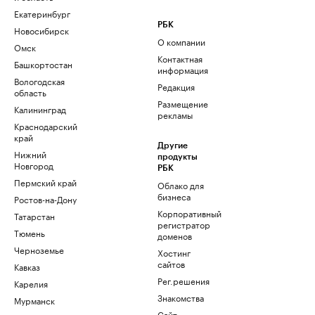
Екатеринбург
РБК
Новосибирск
О компании
Омск
Контактная
Башкортостан
информация
Вологодская
Редакция
область
Размещение
Калининград
рекламы
Краснодарский
край
Другие
Нижний
продукты
Новгород
РБК
Пермский край
Облако для
бизнеса
Ростов-на-Дону
Корпоративный
Татарстан
регистратор
Тюмень
доменов
Черноземье
Хостинг
сайтов
Кавказ
Рег.решения
Карелия
Знакомства
Мурманск
Сайт